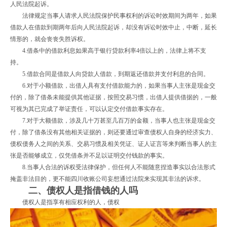
人民法院起诉。
法律规定当事人请求人民法院保护民事权利的诉讼时效期间为两年，如果
借款人在借款到期两年后向人民法院起诉，却没有诉讼时效中止，中断，延长
情形的，就会丧丧失胜诉权。
4.借条中的借款利息如果高于银行贷款利率4倍以上的，法律上将不支
持。
5.借款合同是借款人向贷款人借款，到期返还借款并支付利息的合同。
6.对于小额借款，出借人具有支付借款能力的，如果当事人主张是现金交
付的，除了借条未能提供其他证据，按照交易习惯，出借人提供借据的，一般
可视为其已完成了举证责任，可以认定交付借款事实存在。
7.对于大额借款，涉及几十万甚至几百万的金额，当事人也主张是现金交
付，除了借条没有其他相关证据的，则还要通过审查债权人自身的经济实力、
债权债务人之间的关系、交易习惯及相关凭证、证人证言等来判断当事人的主
张是否能够成立，仅凭借条并不足以证明交付钱款的事实。
8.当事人合法的诉权受法律保护，但任何人不能随意捏造事实以合法形式
掩盖非法目的，更不能四川收账公司妄想通过法院来实现其非法的诉求。
二、债权人是指借钱的人吗
债权人是指享有相应权利的人，债权